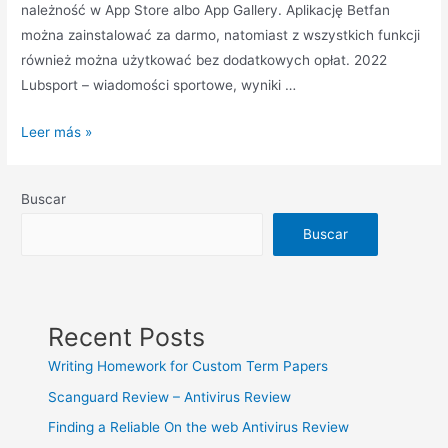
należność w App Store albo App Gallery. Aplikację Betfan
można zainstalować za darmo, natomiast z wszystkich funkcji
również można użytkować bez dodatkowych opłat. 2022
Lubsport – wiadomości sportowe, wyniki …
Najświeższy
Leer más »
kąt
w
Buscar
Betfan
Aplikacja
Buscar
właśnie
wyprodukowany
Recent Posts
Writing Homework for Custom Term Papers
Scanguard Review – Antivirus Review
Finding a Reliable On the web Antivirus Review