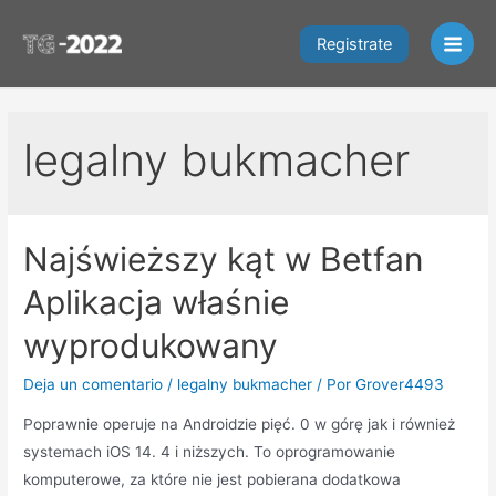
Ir
al
Registrate
Main
contenido
Men
legalny bukmacher
Najświeższy kąt w Betfan
Aplikacja właśnie
wyprodukowany
Deja un comentario
/
legalny bukmacher
/ Por
Grover4493
Poprawnie operuje na Androidzie pięć. 0 w górę jak i również
systemach iOS 14. 4 i niższych. To oprogramowanie
komputerowe, za które nie jest pobierana dodatkowa